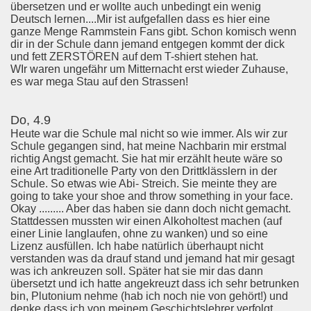
übersetzen und er wollte auch unbedingt ein wenig
Deutsch lernen....Mir ist aufgefallen dass es hier eine
ganze Menge Rammstein Fans gibt. Schon komisch wenn
dir in der Schule dann jemand entgegen kommt der dick
und fett ZERSTÖREN auf dem T-shiert stehen hat.
WIr waren ungefähr um Mitternacht erst wieder Zuhause,
es war mega Stau auf den Strassen!
Do, 4.9
Heute war die Schule mal nicht so wie immer. Als wir zur
Schule gegangen sind, hat meine Nachbarin mir erstmal
richtig Angst gemacht. Sie hat mir erzählt heute wäre so
eine Art traditionelle Party von den Drittklässlern in der
Schule. So etwas wie Abi- Streich. Sie meinte they are
going to take your shoe and throw something in your face.
Okay ......... Aber das haben sie dann doch nicht gemacht.
Stattdessen mussten wir einen Alkoholtest machen (auf
einer Linie langlaufen, ohne zu wanken) und so eine
Lizenz ausfüllen. Ich habe natürlich überhaupt nicht
verstanden was da drauf stand und jemand hat mir gesagt
was ich ankreuzen soll. Später hat sie mir das dann
übersetzt und ich hatte angekreuzt dass ich sehr betrunken
bin, Plutonium nehme (hab ich noch nie von gehört!) und
denke dass ich von meinem Geschichtslehrer verfolgt