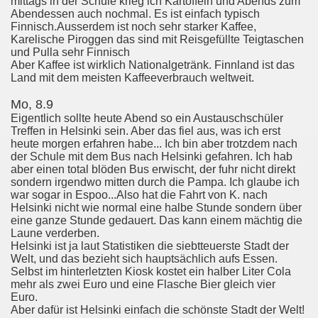
mittags in der Schule krieg ich Kartoffeln und Abends zum
Abendessen auch nochmal. Es ist einfach typisch
Finnisch.Ausserdem ist noch sehr starker Kaffee,
Karelische Piroggen das sind mit Reisgefüllte Teigtaschen
und Pulla sehr Finnisch
Aber Kaffee ist wirklich Nationalgetränk. Finnland ist das
Land mit dem meisten Kaffeeverbrauch weltweit.
Mo, 8.9
Eigentlich sollte heute Abend so ein Austauschschüler
Treffen in Helsinki sein. Aber das fiel aus, was ich erst
heute morgen erfahren habe... Ich bin aber trotzdem nach
der Schule mit dem Bus nach Helsinki gefahren. Ich hab
aber einen total blöden Bus erwischt, der fuhr nicht direkt
sondern irgendwo mitten durch die Pampa. Ich glaube ich
war sogar in Espoo...Also hat die Fahrt von K. nach
Helsinki nicht wie normal eine halbe Stunde sondern über
eine ganze Stunde gedauert. Das kann einem mächtig die
Laune verderben.
Helsinki ist ja laut Statistiken die siebtteuerste Stadt der
Welt, und das bezieht sich hauptsächlich aufs Essen.
Selbst im hinterletzten Kiosk kostet ein halber Liter Cola
mehr als zwei Euro und eine Flasche Bier gleich vier
Euro.
Aber dafür ist Helsinki einfach die schönste Stadt der Welt!