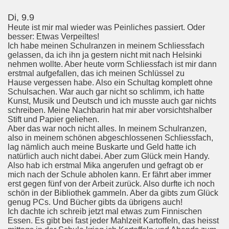
Di, 9.9
Heute ist mir mal wieder was Peinliches passiert. Oder
besser: Etwas Verpeiltes!
Ich habe meinen Schulranzen in meinem Schliessfach
gelassen, da ich ihn ja gestern nicht mit nach Helsinki
nehmen wollte. Aber heute vorm Schliessfach ist mir dann
erstmal aufgefallen, das ich meinen Schlüssel zu
Hause vergessen habe. Also ein Schultag komplett ohne
Schulsachen. War auch gar nicht so schlimm, ich hatte
Kunst, Musik und Deutsch und ich musste auch gar nichts
schreiben. Meine Nachbarin hat mir aber vorsichtshalber
Stift und Papier geliehen.
Aber das war noch nicht alles. In meinem Schulranzen,
also in meinem schönen abgeschlossenen Schliessfach,
lag nämlich auch meine Buskarte und Geld hatte ich
natürlich auch nicht dabei. Aber zum Glück mein Handy.
Also hab ich erstmal Mika angerufen und gefragt ob er
mich nach der Schule abholen kann. Er fährt aber immer
erst gegen fünf von der Arbeit zurück. Also durfte ich noch
schön in der Bibliothek gammeln. Aber da gibts zum Glück
genug PCs. Und Bücher gibts da übrigens auch!
Ich dachte ich schreib jetzt mal etwas zum Finnischen
Essen. Es gibt bei fast jeder Mahlzeit Kartoffeln, das heisst