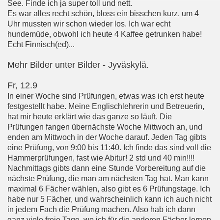
See. Finde ich ja super toll und nett.
Es war alles recht schön, bloss ein bisschen kurz, um 4
Uhr mussten wir schon wieder los. Ich war echt
hundemüde, obwohl ich heute 4 Kaffee getrunken habe!
Echt Finnisch(ed)...
Mehr Bilder unter Bilder - Jyväskylä.
Fr, 12.9
In einer Woche sind Prüfungen, etwas was ich erst heute
festgestellt habe. Meine Englischlehrerin und Betreuerin,
hat mir heute erklärt wie das ganze so läuft. Die
Prüfungen fangen übernächste Woche Mittwoch an, und
enden am Mittwoch in der Woche darauf. Jeden Tag gibts
eine Prüfung, von 9:00 bis 11:40. Ich finde das sind voll die
Hammerprüfungen, fast wie Abitur! 2 std und 40 min!!!!
Nachmittags gibts dann eine Stunde Vorbereitung auf die
nächste Prüfung, die man am nächsten Tag hat. Man kann
maximal 6 Fächer wählen, also gibt es 6 Prüfungstage. Ich
habe nur 5 Fächer, und wahrscheinlich kann ich auch nicht
in jedem Fach die Prüfung machen. Also hab ich dann
ganz viele freie Tage, wo ich für die anderen Fächer lernen