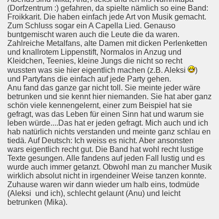
(Dorfzentrum :) gefahren, da spielte nämlich so eine Band:
Froikkarit. Die haben einfach jede Art von Musik gemacht.
Zum Schluss sogar ein A Capella Lied. Genauso
buntgemischt waren auch die Leute die da waren.
Zahlreiche Metalfans, alte Damen mit dicken Perlenketten
und knallrotem Lippenstift, Normalos in Anzug und
Kleidchen, Teenies, kleine Jungs die nicht so recht
wussten was sie hier eigentlich machen (z.B. Aleksi
)
und Partyfans die einfach auf jede Party gehen.
Anu fand das ganze gar nicht toll. Sie meinte jeder wäre
betrunken und sie kennt hier niemanden. Sie hat aber ganz
schön viele kennengelernt, einer zum Beispiel hat sie
gefragt, was das Leben für einen Sinn hat und warum sie
leben würde....Das hat er jeden gefragt. Mich auch und ich
hab natürlich nichts verstanden und meinte ganz schlau en
tiedä. Auf Deutsch: Ich weiss es nicht. Aber ansonsten
wars eigentlich recht gut. Die Band hat wohl recht lustige
Texte gesungen. Alle fandens auf jeden Fall lustig und es
wurde auch immer getanzt. Obwohl man zu mancher Musik
wirklich absolut nicht in irgendeiner Weise tanzen konnte.
Zuhause waren wir dann wieder um halb eins, todmüde
(Aleksi und ich), schlecht gelaunt (Anu) und leicht
betrunken (Mika).