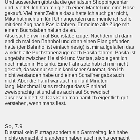
Und ausserdem gibts da die genialsten Shoppingcenter
und -viertel. Ich hab mir gleich einen Mantel und eine Hose
gekauft. Viel mehr Zeit als dazu hatte ich auch gar nicht,
Mika hat mich um fünf Uhr angerufen und meinte ich solle
mit dem Zug nach Pasila fahren. Er meinte alle Züge mit
einem Buchstaben halten da an.
Also suchen wir mal Buchstabenzüge. Nachdem ich dann
endlich mal den Bahnhof und dann einen Plan gefunden
hatte (der Bahnhof ist einfach riesig) ist mir aufgefallen das
wirklich alle Buchstabenzüge nach Pasila fahren. Pasila ist
ungefähr zwischen Helsinki und Vantaa, also eigentlich
noch mitten in Helsinki. Eine Fahrkarte hab ich mir nicht
gekauft, da war nur so ein komischer Automat, den ich
nicht verstanden habe und einen Schaffner gabs auch
nicht. Aber die Fahrt war auch nur fünf Minuten
lang. Manchmal ist es recht gut dass Finnland
zweisprachig ist und alles auch auf Schwedisch
ausgeschildert ist. Das kann man nämlich eigentlich gut
verstehen, wenn mans liest.
So, 7.9
Diesmal kein Putztag sondern ein Gammeltag. Ich habe
nichts gemacht, die anderen haben auch nichts gemacht.