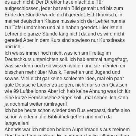
es auch nicht. Der Direktor hat einfach die Tür
aufgeschlossen, jeder hat sein Bild gemalt und bis zum
Ende der Stunde wurde nicht geredet. Echt komisch, in
meiner deutschen Klasse musste sich der Lehrer nur mal
zur Tafel umdrehen und alle haben geredet. Hier ist ein
Lehrer die ganze Stunde lang nicht da und es wird nicht
geredet! Aber in dem Kurs sind sowieso nur Kunstfreaks
und ich...
Ich weiss immer noch nicht was ich am Freitag im
Deutschkurs unterrichten soll. Ich hab erstmal rumgefragt,
was sie denn noch so wissen wollen und sie meinten ein
bisschen mehr über Musik, Fersehen und Jugend und
sowas. VIelleicht gar keine schlechte Idee, mal ein paar
gute Deutsche Lieder zu zeigen, nicht nur so ein Quatsch
wie 99 Luftballonns.Aber ich hab keine Ahnung was ich für
eine kurze Fernsehserie zeigen soll...mal sehen. Ich kann
ja nochmal weiter rumfragen!
Ich habe heute schon wieder den Bus verpasst, durfte also
schon wieder in die Bibliothek gehen und mich da
langweilen!
Abends war ich mit den beiden Aupairmädels aus meinem
Dorf beim Finnischkurs. Es war mega lustig, alleine schon