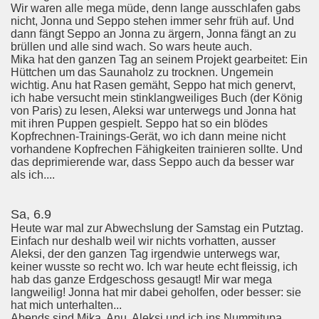
Wir waren alle mega müde, denn lange ausschlafen gabs
nicht, Jonna und Seppo stehen immer sehr früh auf. Und
dann fängt Seppo an Jonna zu ärgern, Jonna fängt an zu
brüllen und alle sind wach. So wars heute auch.
Mika hat den ganzen Tag an seinem Projekt gearbeitet: Ein
Hüttchen um das Saunaholz zu trocknen. Ungemein
wichtig. Anu hat Rasen gemäht, Seppo hat mich genervt,
ich habe versucht mein stinklangweiliges Buch (der König
von Paris) zu lesen, Aleksi war unterwegs und Jonna hat
mit ihren Puppen gespielt. Seppo hat so ein blödes
Kopfrechnen-Trainings-Gerät, wo ich dann meine nicht
vorhandene Kopfrechen Fähigkeiten trainieren sollte. Und
das deprimierende war, dass Seppo auch da besser war
als ich....
Sa, 6.9
Heute war mal zur Abwechslung der Samstag ein Putztag.
Einfach nur deshalb weil wir nichts vorhatten, ausser
Aleksi, der den ganzen Tag irgendwie unterwegs war,
keiner wusste so recht wo. Ich war heute echt fleissig, ich
hab das ganze Erdgeschoss gesaugt! Mir war mega
langweilig! Jonna hat mir dabei geholfen, oder besser: sie
hat mich unterhalten...
Abends sind Mika, Anu, Aleksi und ich ins Nummitupa