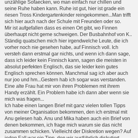
unzählige Sofaecken, wo man einfach nur chillen und
seine Ruhe haben kann. Ruhe ist gut, hier ist grade ein
riesen Tross Kindergartenkinder reingekommen...Man trifft
sich hier auch nach der Schule mit Freunden oder so.
Mir ist aufgefallen dass es einen Ort gibt, wo Finnen
überhaupt nicht gerne schweigen. Der Busbahnhof von K..
Ständig quatschen mich hier irgendwelche Leute, die ich
vorher noch nie gesehen habe, auf Finnisch voll. Ich
versteh dann erstmal gar nichts, und wenn ich dann sage,
dass ich leider kein Finnisch kann, sagen die meisten in
absolut perfekten Englisch, das sie leider kein gutes
Englisch sprechen können. Manchmal sag ich aber auch
nur joo und hm...Gestern hab ich sogar was verstanden.
Eine alte Frau hat mir von ihren Problemen mit ihrem
Handy erzählt. Ein Problem habe ich dann aber wenn sie
mich was fragen...
Ich habe einen langen Brief mit ganz vielen tollen Tipps
von meiner Organisation bekommen, den ich erstmal mit
Anu gelesen hab. Anu und Mika haben auch ein Brief von
denen bekommen, ich frage mich warum sie das nicht
zusammen schicken. Vielleicht der Diskretion wegen? Auf
jeden Fall war ein Tipp, den wir ausführlich diskutiert