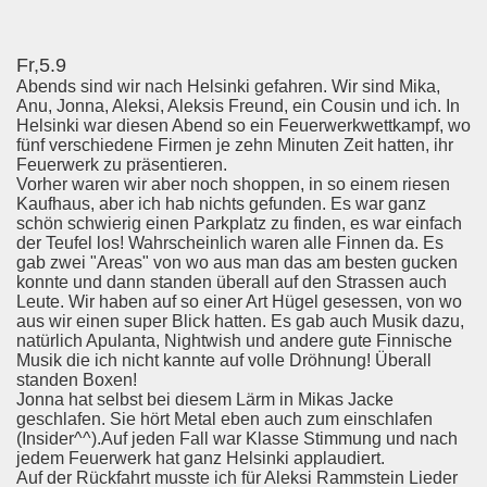
Fr,5.9
Abends sind wir nach Helsinki gefahren. Wir sind Mika,
Anu, Jonna, Aleksi, Aleksis Freund, ein Cousin und ich. In
Helsinki war diesen Abend so ein Feuerwerkwettkampf, wo
fünf verschiedene Firmen je zehn Minuten Zeit hatten, ihr
Feuerwerk zu präsentieren.
Vorher waren wir aber noch shoppen, in so einem riesen
Kaufhaus, aber ich hab nichts gefunden. Es war ganz
schön schwierig einen Parkplatz zu finden, es war einfach
der Teufel los! Wahrscheinlich waren alle Finnen da. Es
gab zwei "Areas" von wo aus man das am besten gucken
konnte und dann standen überall auf den Strassen auch
Leute. Wir haben auf so einer Art Hügel gesessen, von wo
aus wir einen super Blick hatten. Es gab auch Musik dazu,
natürlich Apulanta, Nightwish und andere gute Finnische
Musik die ich nicht kannte auf volle Dröhnung! Überall
standen Boxen!
Jonna hat selbst bei diesem Lärm in Mikas Jacke
geschlafen. Sie hört Metal eben auch zum einschlafen
(Insider^^).Auf jeden Fall war Klasse Stimmung und nach
jedem Feuerwerk hat ganz Helsinki applaudiert.
Auf der Rückfahrt musste ich für Aleksi Rammstein Lieder