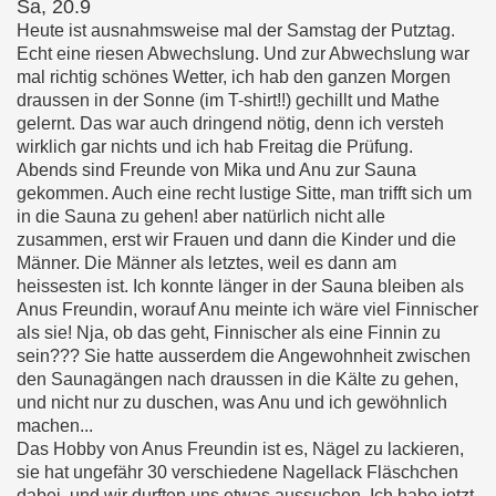
Sa, 20.9
Heute ist ausnahmsweise mal der Samstag der Putztag.
Echt eine riesen Abwechslung. Und zur Abwechslung war
mal richtig schönes Wetter, ich hab den ganzen Morgen
draussen in der Sonne (im T-shirt!!) gechillt und Mathe
gelernt. Das war auch dringend nötig, denn ich versteh
wirklich gar nichts und ich hab Freitag die Prüfung.
Abends sind Freunde von Mika und Anu zur Sauna
gekommen. Auch eine recht lustige Sitte, man trifft sich um
in die Sauna zu gehen! aber natürlich nicht alle
zusammen, erst wir Frauen und dann die Kinder und die
Männer. Die Männer als letztes, weil es dann am
heissesten ist. Ich konnte länger in der Sauna bleiben als
Anus Freundin, worauf Anu meinte ich wäre viel Finnischer
als sie! Nja, ob das geht, Finnischer als eine Finnin zu
sein??? Sie hatte ausserdem die Angewohnheit zwischen
den Saunagängen nach draussen in die Kälte zu gehen,
und nicht nur zu duschen, was Anu und ich gewöhnlich
machen...
Das Hobby von Anus Freundin ist es, Nägel zu lackieren,
sie hat ungefähr 30 verschiedene Nagellack Fläschchen
dabei, und wir durften uns etwas aussuchen. Ich habe jetzt