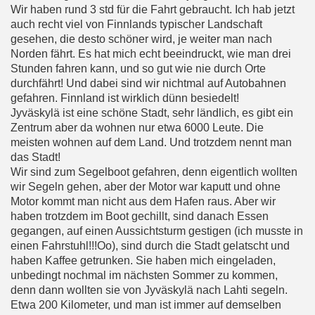
Wir haben rund 3 std für die Fahrt gebraucht. Ich hab jetzt
auch recht viel von Finnlands typischer Landschaft
gesehen, die desto schöner wird, je weiter man nach
Norden fährt. Es hat mich echt beeindruckt, wie man drei
Stunden fahren kann, und so gut wie nie durch Orte
durchfährt! Und dabei sind wir nichtmal auf Autobahnen
gefahren. Finnland ist wirklich dünn besiedelt!
Jyväskylä ist eine schöne Stadt, sehr ländlich, es gibt ein
Zentrum aber da wohnen nur etwa 6000 Leute. Die
meisten wohnen auf dem Land. Und trotzdem nennt man
das Stadt!
Wir sind zum Segelboot gefahren, denn eigentlich wollten
wir Segeln gehen, aber der Motor war kaputt und ohne
Motor kommt man nicht aus dem Hafen raus. Aber wir
haben trotzdem im Boot gechillt, sind danach Essen
gegangen, auf einen Aussichtsturm gestigen (ich musste in
einen Fahrstuhl!!!Oo), sind durch die Stadt gelatscht und
haben Kaffee getrunken. Sie haben mich eingeladen,
unbedingt nochmal im nächsten Sommer zu kommen,
denn dann wollten sie von Jyväskylä nach Lahti segeln.
Etwa 200 Kilometer, und man ist immer auf demselben